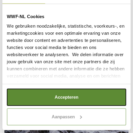
GROEN DOEN
WWF-NL Cookies
We gebruiken noodzakelijke, statistische, voorkeurs-, en
GROEN DOEN
marketingcookies voor een optimale ervaring van onze
website door content en advertenties te personaliseren,
IN BEELD: GROENE
functies voor social media te bieden en ons
GORDEL
websiteverkeer te analyseren. We delen informatie over
naturepl.com / Juan Carlos Munoz / WWF
jouw gebruik van onze site met onze partners die zij
kunnen combineren met andere informatie die ze hebben
IN BEELD: GROENE
verzameld voor social media, analyse en om berichten
GORDEL
en advertenties te tonen die voor jou relevant zijn.
DE STELLING
Als je op "Alle cookies accepteren" klikt, ga je akkoord
Accepteren
met een optimaal gebruik van de website. Als je niet alle
Elizabeth Dalziel / WWF-UK
soorten cookies wilt toestaan, maak dan jouw keuze in
Aanpassen
"selectie toestaan" of "alleen noodzakelijke cookies", wat
DE STELLING
wel gevolgen kan hebben voor de gebruiksvriendelijkheid
van de website. Voor meer inzage in de cookies klik dan