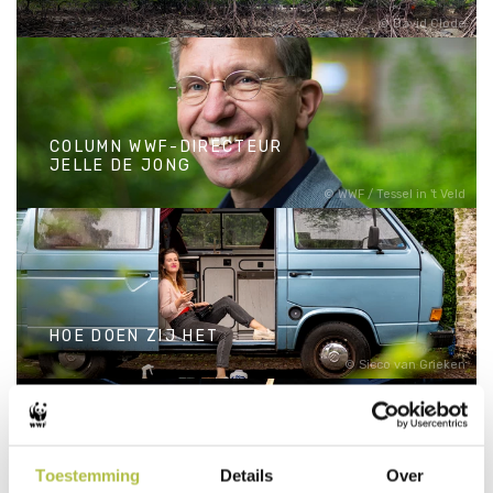
David Clode
DE VERBORGEN KRACHT
VAN BLAUWE BOSSEN
COLUMN WWF-DIRECTEUR
JELLE DE JONG
WWF / Tessel in 't Veld
COLUMN WWF-DIRECTEUR
JELLE DE JONG
HOE DOEN ZIJ HET
Sicco van Grieken
HOE DOEN ZIJ HET
Toestemming
Details
Over