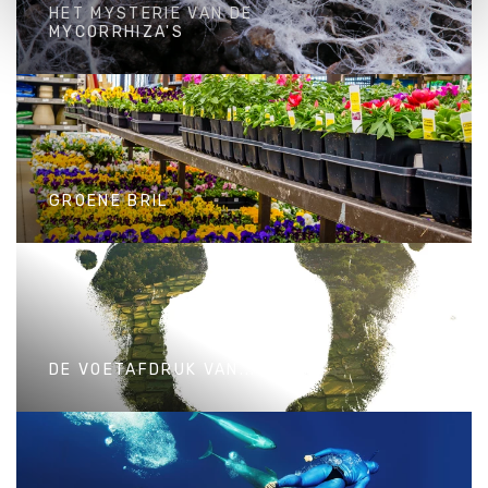
HET MYSTERIE VAN DE
op "Cookie instellingen". Lees voor meer informatie
MYCORRHIZA'S
onze
Cookie Policy
.
HET MYSTERIE VAN DE
MYCORRHIZA'S
GROENE BRIL
GROENE BRIL
DE VOETAFDRUK VAN...
DE VOETAFDRUK VAN...