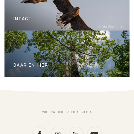
IMPACT
Ola Jennersten
IMPACT
DAAR EN HIER
Andre Dib / WWF-Brazilië
DAAR EN HIER
VOLG WWF OOK OP SOCIAL MEDIA