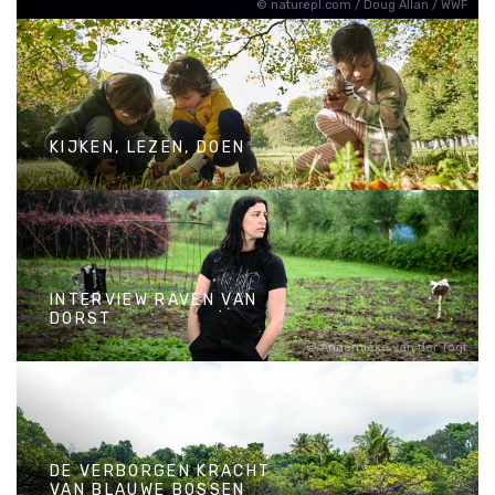
naturepl.com / Doug Allan / WWF
OVERLEVEN ZONDER IJS
KIJKEN, LEZEN, DOEN
KIJKEN, LEZEN, DOEN
INTERVIEW RAVEN VAN
DORST
Annemieke van der Togt
INTERVIEW RAVEN VAN
DORST
DE VERBORGEN KRACHT
VAN BLAUWE BOSSEN