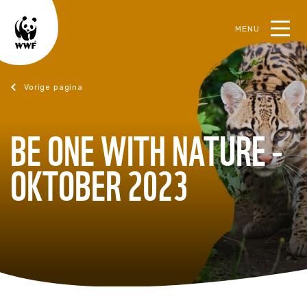
MENU
oek
magazine.wwf.nl
BE ONE WITH NATURE -
OKTOBER 2023