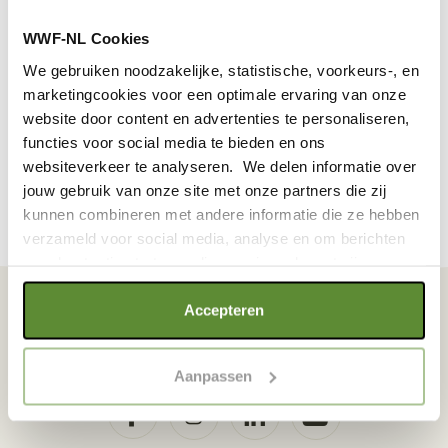
wwf.nl/vrijwilliger
WWF-NL Cookies
Artikelen uit Be one with nature mogen uitsluitend na
We gebruiken noodzakelijke, statistische, voorkeurs-, en
schriftelijke toestemming vooraf van het Wereld Natuur
marketingcookies voor een optimale ervaring van onze
Fonds te Zeist en met bronvermelding worden
website door content en advertenties te personaliseren,
overgenomen. Het panda-logo is een beschermd
functies voor social media te bieden en ons
beeldmerk.
websiteverkeer te analyseren. We delen informatie over
jouw gebruik van onze site met onze partners die zij
kunnen combineren met andere informatie die ze hebben
verzameld voor social media, analyse en om berichten
en advertenties te tonen die voor jou relevant zijn.
Als je op "Alle cookies accepteren" klikt, ga je akkoord
Accepteren
met een optimaal gebruik van de website. Als je niet alle
VOLG WWF OOK OP SOCIAL MEDIA
soorten cookies wilt toestaan, maak dan jouw keuze in
Aanpassen
"selectie toestaan" of "alleen noodzakelijke cookies", wat
wel gevolgen kan hebben voor de gebruiksvriendelijkheid
van de website. Voor meer inzage in de cookies klik dan