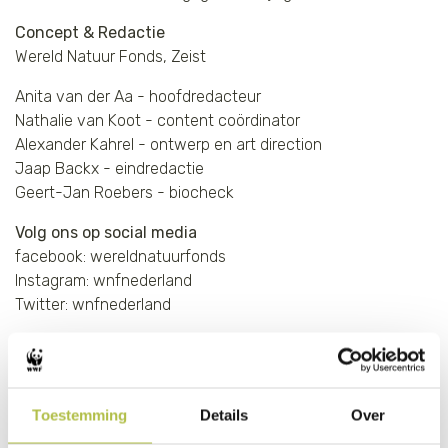
Concept & Redactie
Wereld Natuur Fonds, Zeist
Anita van der Aa - hoofdredacteur
Nathalie van Koot - content coördinator
Alexander Kahrel - ontwerp en art direction
Jaap Backx - eindredactie
Geert-Jan Roebers - biocheck
Volg ons op social media
facebook: wereldnatuurfonds
Instagram: wnfnederland
Twitter: wnfnederland
Gift geven?
NL31RABO0300000030,
t.n.v. Wereld Natuur Fonds te Zeist of wwf.nl/gift
Toestemming
Details
Over
Vrijwilliger worden?