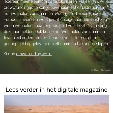
iedereen meehelpen om ze te lokaliseren. Via een WWF-
crowdfundingactie kun je bovendien actief bijdragen aan
het weghalen van dammen. Weet jij een barrière in een
Europese rivier? En weet je dat de eigenaar hem best zou
willen weghalen, maar er geen geld voor heeft? Dan kun je
deze aanmelden. Ook kun je het weg halen van dammen
financieel ondersteunen. Deactie heeft tot nu toe al
genoeg geld opgeleverd om elf dammen te kunnen slopen.
Kijk op
crowdfunding.wnf.nl
Ben Shbeeb
Lees verder in het digitale magazine