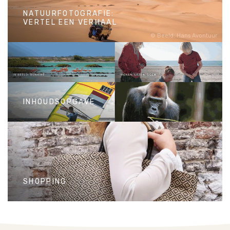
NATUURFOTOGRAFIE:
VERTEL EEN VERHAAL
Beeld: Hans Avontuur
NATUURFOTOGRAFIE:
VERTEL EEN VERHAAL
Hoe heerlijk is het om je natuurreis
naar Tiengemeten of de
INHOUDSOPGAVE
Galápagos nóg eens te beleven als je door je foto’s bladert.
INHOUDSOPGAVE
SHOPPING
SHOPPING