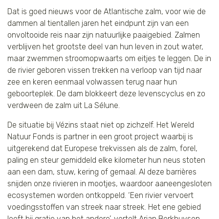
Dat is goed nieuws voor de Atlantische zalm, voor wie de
dammen al tientallen jaren het eindpunt zijn van een
onvoltooide reis naar zijn natuurlijke paaigebied. Zalmen
verblijven het grootste deel van hun leven in zout water,
maar zwemmen stroomopwaarts om eitjes te leggen. De in
de rivier geboren vissen trekken na verloop van tijd naar
zee en keren eenmaal volwassen terug naar hun
geboorteplek. De dam blokkeert deze levenscyclus en zo
verdween de zalm uit La Sélune.
De situatie bij Vézins staat niet op zichzelf. Het Wereld
Natuur Fonds is partner in een groot project waarbij is
uitgerekend dat Europese trekvissen als de zalm, forel,
paling en steur gemiddeld elke kilometer hun neus stoten
aan een dam, stuw, kering of gemaal. Al deze barrières
snijden onze rivieren in mootjes, waardoor aaneengesloten
ecosystemen worden ontkoppeld. ‘Een rivier vervoert
voedingsstoffen van streek naar streek. Het ene gebied
leeft bij gratie van het andere’, vertelt Arjan Berkhuysen,