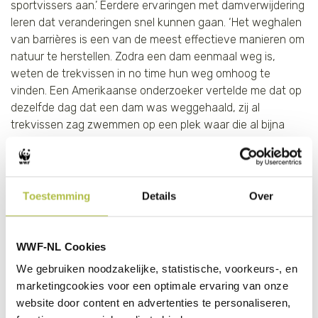
sportvissers aan.’ Eerdere ervaringen met damverwijdering
leren dat veranderingen snel kunnen gaan. ‘Het weghalen
van barrières is een van de meest effectieve manieren om
natuur te herstellen. Zodra een dam eenmaal weg is,
weten de trekvissen in no time hun weg omhoog te
vinden. Een Amerikaanse onderzoeker vertelde me dat op
dezelfde dag dat een dam was weggehaald, zij al
trekvissen zag zwemmen op een plek waar die al bijna
honderd jaar waren verdwenen. Dat soort ervaringen
maakt rivieren gebieden van hoop. We verliezen veel
biodiversiteit, maar als we het beter aanpakken dan in de
afgelopen eeuw, dan is het mogelijk om de verloren natuur
Toestemming
Details
Over
weer terug te krijgen.’
WWF-NL Cookies
We gebruiken noodzakelijke, statistische, voorkeurs-, en
marketingcookies voor een optimale ervaring van onze
website door content en advertenties te personaliseren,