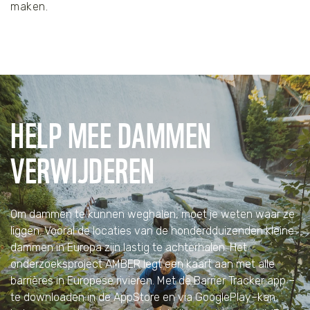
maken.
HELP MEE DAMMEN
VERWIJDEREN
Om dammen te kunnen weghalen, moet je weten waar ze
liggen. Vooral de locaties van de honderdduizenden kleine
dammen in Europa zijn lastig te achterhalen. Het
onderzoeksproject AMBER legt een kaart aan met alle
barrières in Europese rivieren. Met de Barrier Tracker app –
te downloaden in de AppStore en via GooglePlay–kan