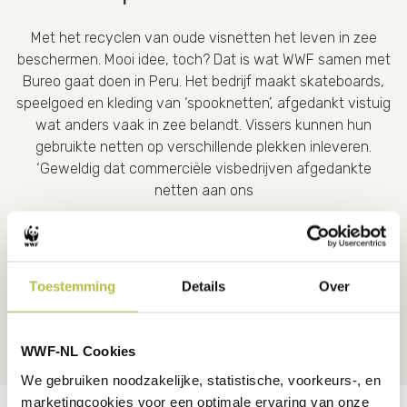
Met het recyclen van oude visnetten het leven in zee
beschermen. Mooi idee, toch? Dat is wat WWF samen met
Bureo gaat doen in Peru. Het bedrijf maakt skateboards,
speelgoed en kleding van ‘spooknetten’, afgedankt vistuig
wat anders vaak in zee belandt. Vissers kunnen hun
gebruikte netten op verschillende plekken inleveren.
‘Geweldig dat commerciële visbedrijven afgedankte
netten aan ons
project gaan doneren’, zegt Aimée Leslie, directeur van het
oceanenprogramma van WWF-Peru. ‘De traditionele
vissers willen we laten meedoen door ze voor elke kilo oud
Toestemming
Details
Over
vistuig compensatie te geven. Een win-win voor vissers
én het zeeleven.’
WWF-NL Cookies
We gebruiken noodzakelijke, statistische, voorkeurs-, en
marketingcookies voor een optimale ervaring van onze