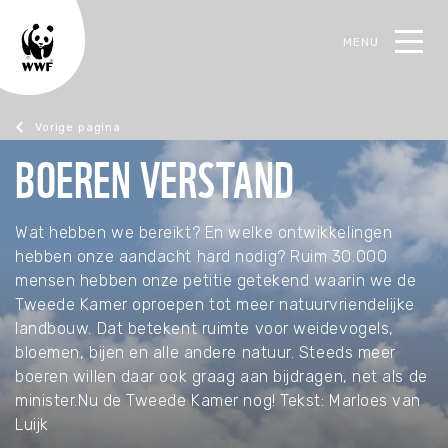
MENU
oek
BOEREN VERSTAND
Magazine juni 2019
Wat hebben we bereikt? En welke ontwikkelingen
hebben onze aandacht hard nodig? Ruim 30.000
mensen hebben onze petitie getekend waarin we de
Tweede Kamer oproepen tot meer natuurvriendelijke
landbouw. Dat betekent ruimte voor weidevogels,
bloemen, bijen en alle andere natuur. Steeds meer
boeren willen daar ook graag aan bijdragen, net als de
minister.Nu de Tweede Kamer nog! Tekst: Marloes van
Luijk