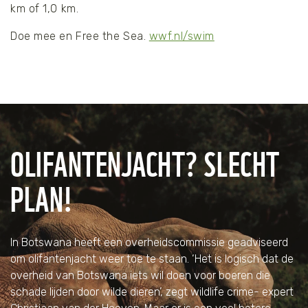
km of 1,0 km.
Doe mee en Free the Sea.
wwf.nl/swim
OLIFANTENJACHT? SLECHT
PLAN!
In Botswana heeft een overheidscommissie geadviseerd
om olifantenjacht weer toe te staan. ‘Het is logisch dat de
overheid van Botswana iets wil doen voor boeren die
schade lijden door wilde dieren’, zegt wildlife crime- expert