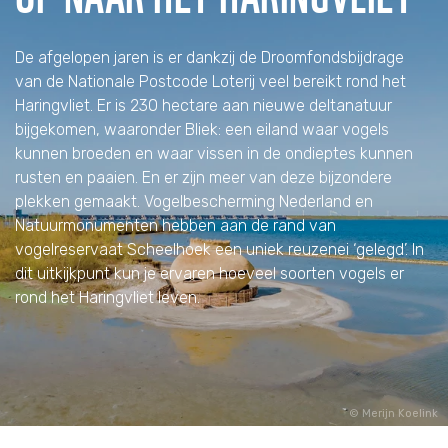
De afgelopen jaren is er dankzij de Droomfondsbijdrage
van de Nationale Postcode Loterij veel bereikt rond het
Haringvliet. Er is 230 hectare aan nieuwe deltanatuur
bijgekomen, waaronder Bliek: een eiland waar vogels
kunnen broeden en waar vissen in de ondieptes kunnen
rusten en paaien. En er zijn meer van deze bijzondere
plekken gemaakt. Vogelbescherming Nederland en
Natuurmonumenten hebben aan de rand van
vogelreservaat Scheelhoek een uniek reuzenei ‘gelegd’. In
dit uitkijkpunt kun je ervaren hoeveel soorten vogels er
rond het Haringvliet leven.
Merijn Koelink