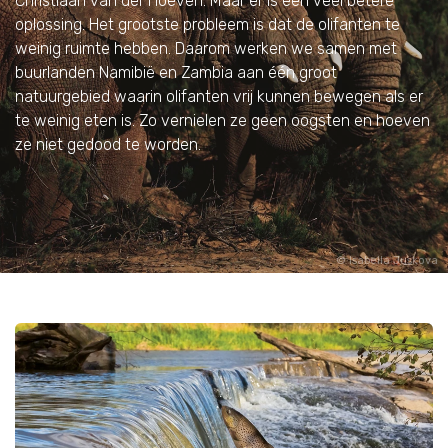
Christiaan van der Hoeven. Maar er is een veel betere
oplossing. Het grootste probleem is dat de olifanten te
weinig ruimte hebben. Daarom werken we samen met
buurlanden Namibië en Zambia aan één groot
natuurgebied waarin olifanten vrij kunnen bewegen als er
te weinig eten is. Zo vernielen ze geen oogsten en hoeven
ze niet gedood te worden.
Isabella Juskova