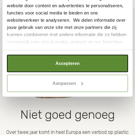
website door content en advertenties te personaliseren,
functies voor social media te bieden en ons
websiteverkeer te analyseren. We delen informatie over
jouw gebruik van onze site met onze partners die zij
kunnen combineren met andere informatie die ze hebben
verzameld voor social media, analyse en om berichten
en advertenties te tonen die voor jou relevant zijn.
Als je op "Alle cookies accepteren" klikt, ga je akkoord
Accepteren
met een optimaal gebruik van de website. Als je niet alle
soorten cookies wilt toestaan, maak dan jouw keuze in
Aanpassen
"selectie toestaan" of "alleen noodzakelijke cookies", wat
wel gevolgen kan hebben voor de gebruiksvriendelijkheid
van de website. Voor meer inzage in de cookies klik dan
op "Cookie instellingen". Lees voor meer informatie
Niet goed genoeg
onze
Cookie Policy
.
Over twee jaar komt in heel Europa een verbod op plastic