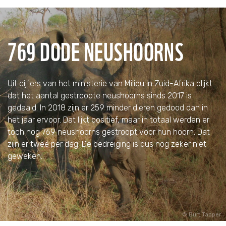
769 DODE NEUSHOORNS
Uit cijfers van het ministerie van Milieu in Zuid-Afrika blijkt
dat het aantal gestroopte neushoorns sinds 2017 is
gedaald. In 2018 zijn er 259 minder dieren gedood dan in
het jaar ervoor. Dat lijkt positief, maar in totaal werden er
toch nog 769 neushoorns gestroopt voor hun hoorn. Dat
zijn er twee per dag! De bedreiging is dus nog zeker niet
geweken.
Burt Tapper