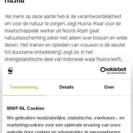
‘Als mens op deze aarde heb ik de verantwoordelijkheid
om voor de natuur te zorgen’, zegt Husna. Maar voor de
maatschappelijk werker uit Noord-Atjeh gaat
natuurbescherming zeker niet alleen over bossen en wilde
dieren. ‘Het trainen en opleiden van vrouwen is dé sleutel
tot duurzame ontwikkeling’, zegt ze. In het
strengislamitische deel van Indonesië waar Husna leeft,
leert ze vrouwen om voor zichzelf op te komen,
onafhankelijker te worden en hun omgeving te
beschermen.
Toestemming
Details
Over
Al meer dan vijftien jaar helpt ze vrouwelijke slachtoffers
van bijvoorbeeld seksuele intimidatie. Tijdens haar werk
kwam Husna steeds meer milieuproblemen tegen met een
WWF-NL Cookies
enorme impact op de lokale bevolking. ‘De sociale
We gebruiken noodzakelijke, statistische, voorkeurs-, en
problemen hangen hier nauw samen met bedreigingen
marketingcookies voor een optimale ervaring van onze
voor de natuur. Denk aan mijnbouw, illegale ontbossing,
website door content en advertenties te personaliseren,