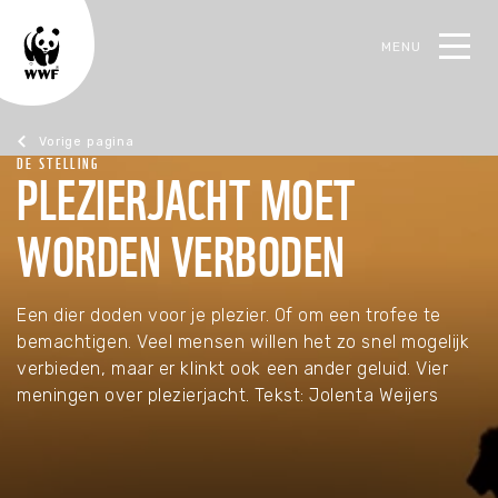
MENU
oek
DE STELLING
PLEZIERJACHT MOET
Magazine februari 2021
WORDEN VERBODEN
Een dier doden voor je plezier. Of om een trofee te
bemachtigen. Veel mensen willen het zo snel mogelijk
verbieden, maar er klinkt ook een ander geluid. Vier
meningen over plezierjacht. Tekst: Jolenta Weijers