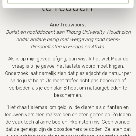
te redden’
wel gevolgen kan hebben voor de gebruiksvriendelijkheid
van de website. Voor meer inzage in de cookies klik dan
op "Cookie instellingen". Lees voor meer informatie
Arie Trouwborst
onze
Cookie Policy
.
Jurist en hoofddocent aan Tilburg University. Houdt zich
onder andere bezig met wetgeving rond mens-
dierconflicten in Europa en Afrika.
'Als ik op mijn gevoel afging, dan wist ik het wel. Maar de
vraag is of je gevoel het laatste woord moet krijgen.
Onderzoek laat namelijk zien dat plezierjacht de natuur per
saldo juist helpt. Je moet trofeejacht pas beperken of
verbieden als je een plan B hebt om natuurgebieden te
beschermen.'
'Het draait allemaal om geld. Wilde dieren als olifanten en
leeuwen vernielen maïsvelden en eten geiten op. Zo lopen
de vaak toch al arme boeren inkomsten mis. Geen wonder
dat ze geneigd zijn de boosdoeners te doden. Ze laten dat