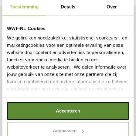
Toestemming
Details
Over
WWF-NL Cookies
We gebruiken noodzakelijke, statistische, voorkeurs-, en
marketingcookies voor een optimale ervaring van onze
website door content en advertenties te personaliseren,
functies voor social media te bieden en ons
websiteverkeer te analyseren. We delen informatie over
jouw gebruik van onze site met onze partners die zij
kunnen combineren met andere informatie die ze hebben
verzameld voor social media, analyse en om berichten
en advertenties te tonen die voor jou relevant zijn.
‘Je offert één dier op
Als je op "Alle cookies accepteren" klikt, ga je akkoord
Accepteren
met een optimaal gebruik van de website. Als je niet alle
om hele ecosystemen
soorten cookies wilt toestaan, maak dan jouw keuze in
Aanpassen
"selectie toestaan" of "alleen noodzakelijke cookies", wat