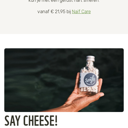
kun je met een gerust hart smeren.
vanaf € 21,95 bij
Naïf Care
SAY CHEESE!