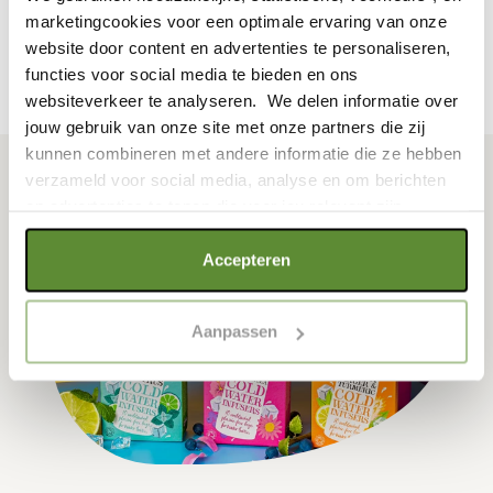
marketingcookies voor een optimale ervaring van onze
BESTEL DIRECT
website door content en advertenties te personaliseren,
functies voor social media te bieden en ons
websiteverkeer te analyseren. We delen informatie over
jouw gebruik van onze site met onze partners die zij
kunnen combineren met andere informatie die ze hebben
verzameld voor social media, analyse en om berichten
en advertenties te tonen die voor jou relevant zijn.
Als je op "Alle cookies accepteren" klikt, ga je akkoord
Accepteren
met een optimaal gebruik van de website. Als je niet alle
soorten cookies wilt toestaan, maak dan jouw keuze in
Aanpassen
"selectie toestaan" of "alleen noodzakelijke cookies", wat
wel gevolgen kan hebben voor de gebruiksvriendelijkheid
van de website. Voor meer inzage in de cookies klik dan
op "Cookie instellingen". Lees voor meer informatie
onze
Cookie Policy
.