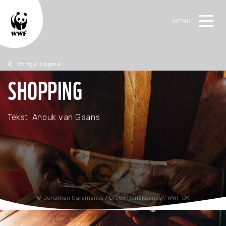
MENU
oek
SHOPPING
Magazine juni 2021
Tekst: Anouk van Gaans
Jonathan Caramanus / Green Renaissance / WWF-UK