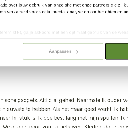
tie over jouw gebruik van onze site met onze partners die zij
ad ik elke dag behoefte aan vlees of vis. Dat is flink a
ben verzameld voor social media, analyse en om berichten en adv
en. Die gaat over de gezondheidseffecten van de cons
Mijn vrouw en ik hebben de knop omgezet en we ete
teren" klikt, ga je akkoord met een optimaal gebruik van de websit
gaan we bewust om. Voor onze gezondheid, maar ook o
dan jouw keuze in "selectie toestaan" of "alleen noodzakelijke c
 van de groenten die we eten komt uit mijn eigen moes
elijkheid van de website. Voor meer inzage in de cookies klik d
Aanpassen
onze
Cookie Policy
.
 Helaas groeien die niet in Nederland en ze moeten d
t zo duurzaam.’
onische gadgets. Altijd al gehad. Naarmate ik ouder w
 nieuwste te hebben. Als het maar goed werkt. Ik heb
er hij stuk is. Ik doe best lang met mijn spullen. Ik 
 We gooien nooit zomaar iets weg. Kleding doneren w