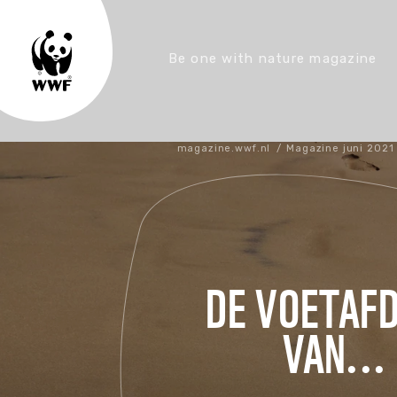
Be one with nature magazine
magazine.wwf.nl
/
Magazine juni 2021
DE VOETAF
VAN...