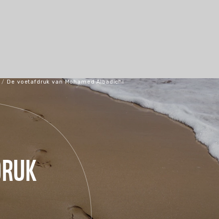
/
De voetafdruk van Mohamed Albadichi
DRUK