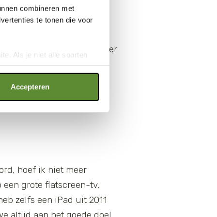
 kunnen combineren met
fgenomen, vooral sinds ik de
ertenties te tonen die voor
umptie van vlees, vis,
n nog maximaal twee keer per
e. Als je niet alle soorten
mdat die industrie zo’n
ookies", wat wel gevolgen kan
tuin. Daar staat tegenover
an op "Cookie instellingen".
Accepteren
us altijd geïmporteerd
ord, hoef ik niet meer
 een grote flatscreen-tv,
heb zelfs een iPad uit 2011
e altijd aan het goede doel.