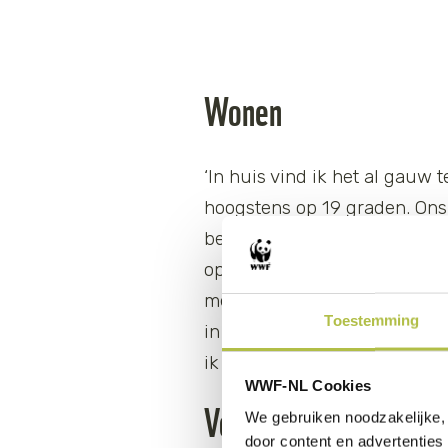
Wonen
‘In huis vind ik het al gauw
hoogstens op 19 graden. Ons g
begin was dat even slikken, 
op het dak. Dat is een van d
met de aarde. Dat heb ik al
Toestemming
in een dorpje in Noord-Maro
ik graag zo klein mogelijk.’
WWF-NL Cookies
Voeding
We gebruiken noodzakelijke, 
door content en advertenties 