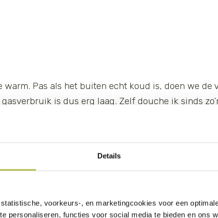
 te warm. Pas als het buiten echt koud is, doen we d
asverbruik is dus erg laag. Zelf douche ik sinds zo’n 
maar je lichaam went eraan en ik voel me er fitter 
e eerste dingen die ik heb geregeld toen ik mijn huis 
s moslim vanuit mijn geloof meegekregen en ook van m
Details
kko waar we echt met de natuur leefden. Mijn eigen
statistische, voorkeurs-, en marketingcookies voor een optimal
te personaliseren, functies voor social media te bieden en ons 