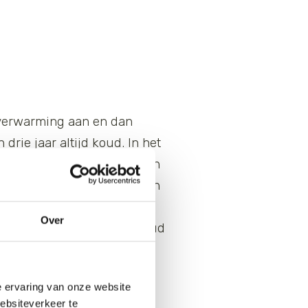
e verwarming aan en dan
drie jaar altijd koud. In het
door. We hebben zonnepanelen
kocht. We moeten zuinig zijn
ijn ouders. Ik ben geboren
Over
 ecologische voetafdruk houd
e ervaring van onze website
websiteverkeer te