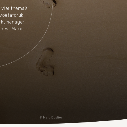
 vier thema’s
voetafdruk
arktmanager
rnest Marx
Marc Bustier