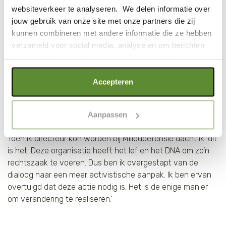
een enorme mislukking, de voorzitter barstte publiekelijk in
websiteverkeer te analyseren. We delen informatie over
tranen uit. We hadden er als wereldgemeenschap jaren
jouw gebruik van onze site met onze partners die zij
naartoe gewerkt en we faalden.
kunnen combineren met andere informatie die ze hebben
verzameld voor social media, analyse en om berichten
Ik ging toen nadenken: waar is het fout gegaan? Tijdens
en advertenties te tonen die voor jou relevant zijn.
dat denkproces werd het me duidelijk dat het probleem bij
de uitzonderingspositie van regulering van multinationals
Als je op "Alle cookies accepteren" klikt, ga je akkoord
Accepteren
lag. De volgende stap was: hoe doe je er wat aan? Het viel
met een optimaal gebruik van de website. Als je niet alle
me op dat vrijwel niemand bereid was om de grote
soorten cookies wilt toestaan, maak dan jouw keuze in
vervuilers aan te pakken. Die 25 multinationals zijn immers
Aanpassen
"selectie toestaan" of "alleen noodzakelijke cookies", wat
de machtigste bedrijven ter wereld.
wel gevolgen kan hebben voor de gebruiksvriendelijkheid
Toen ik directeur kon worden bij Milieudefensie dacht ik: dit
van de website. Voor meer inzage in de cookies klik dan
is het. Deze organisatie heeft het lef en het DNA om zo’n
op "Cookie instellingen". Lees voor meer informatie
rechtszaak te voeren. Dus ben ik overgestapt van de
onze
Cookie Policy
.
dialoog naar een meer activistische aanpak. Ik ben ervan
overtuigd dat deze actie nodig is. Het is de enige manier
om verandering te realiseren.'