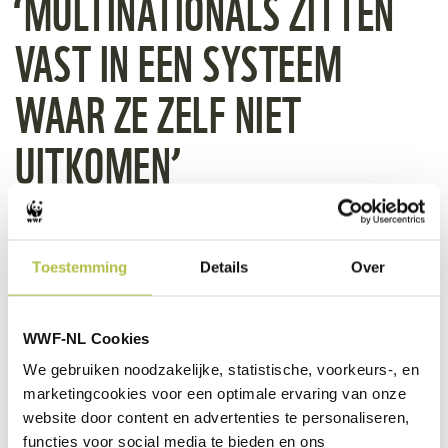
‘MULTINATIONALS ZITTEN
VAST IN EEN SYSTEEM
WAAR ZE ZELF NIET
UITKOMEN’
Toestemming
Details
Over
Wanneer kwam je op het idee om Shell voor
de rechter te slepen?
WWF-NL Cookies
‘Dat dit de weg was om te bewandelen, realiseerde ik me
We gebruiken noodzakelijke, statistische, voorkeurs-, en
toen ik in 2009 als vertegenwoordiger van WWF de
marketingcookies voor een optimale ervaring van onze
vijftiende internationale klimaattop in Kopenhagen
website door content en advertenties te personaliseren,
bijwoonde. Alle wereldleiders waren aanwezig. Die top was
functies voor social media te bieden en ons