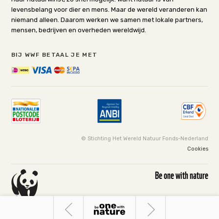
levensbelang voor dier en mens. Maar de wereld veranderen kan
niemand alleen. Daarom werken we samen met lokale partners,
mensen, bedrijven en overheden wereldwijd.
BIJ WWF BETAAL JE MET
© Stichting Het Wereld Natuur Fonds-Nederland
Cookies
Be one with nature
Groene
Stelling:
bril:
CO2-